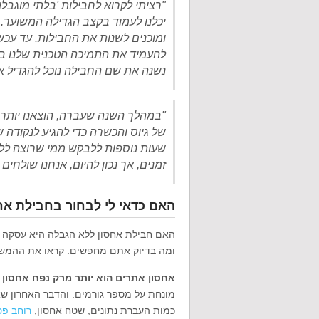
"רציתי לקרוא לחבילות 'בלתי מוגב
יכלנו לעמוד בקצב הגדילה המשוער. ש
ומוכנים לשנות את החבילות. עד עכש
להעמיד את התמיכה הטכנית שלנו ב
נשנה את שם החבילה נוכל להגדיל את נפח ה
"במהלך השנה שעברה, הוצאנו יותר כ
של גיוס והכשרה כדי להגיע לנקודה ש
שעות נוספות ללבקש ממי שרוצה ללכת
זמנים, אך נכון להיום, אנחנו שולחי
האם כדאי לי לבחור בחבילת אח
האם חבילת אחסון ללא הגבלה היא עסקה טובה
ומה בדיוק אתם מחפשים. קראו את ההמש
אחסון אתרים הוא יותר מרק נפח אחסון ו
מונחת על מספר גורמים. והדבר האחרון שאנ
כמות העברת נתונים, שטח אחסון,
רוחב פס