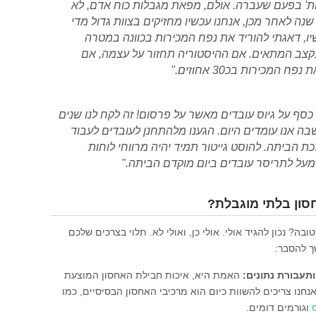
לות' בפעם שעברה. אולם, מפאת מגבלות כוח אדם, לא
נה לאחר מכן, אנחנו עכשיו מחזיקים בצוות גדול מדי
יו, דאגתי להוריד את נפח המכירות בכוונה במטרה
קצב המתאים. אם ההיסטוריה תחזור על עצמה, אם
מכירות בכ30 אחוזים."
סף על גיוס עובדים מאשר על פרסום! זה לקח לנו שנים
בה אנו עומדים היום. הגענו מלהתחנן לעובדים לעבוד
 הביתה. להוסט גייטור תמיד יהיה מרווחי לוחות
ם מעל לתריסר עובדים ביום מוקדם הביתה."
סון בלתי מוגבלת?
? נכון להגיד אולי. אולי כן, ואולי לא. תלוי בצרכים שלכם
ך להסבר:
תעבורת נתונים:
האמת היא, איכות חבילת האחסון המוצעת
חנו צריכים להשוות כיום הוא מרכיבי האחסון הבסיסיים, כמו
וגורמים דומים.