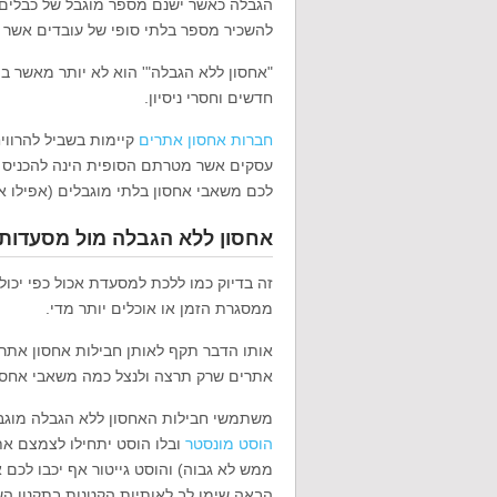
הגבלה כאשר ישנם מספר מוגבל של כבלים א
להשכיר מספר בלתי סופי של עובדים אשר 
"אחסון ללא הגבלה"' הוא לא יותר מאשר בי
חדשים וחסרי ניסיון.
חברות אחסון אתרים
קיימות בשביל להרווי
עסקים אשר מטרתם הסופית הינה להכניס 
לכם משאבי אחסון בלתי מוגבלים (אפילו אם זה היה אפשר
אחסון ללא הגבלה מול מסעדות א
זה בדיוק כמו ללכת למסעדת אכול כפי יכול
ממסגרת הזמן או אוכלים יותר מדי.
אותו הדבר תקף לאותן חבילות אחסון אתר
אתרים שרק תרצה ולנצל כמה משאבי אחסון 
משתמשי חבילות האחסון ללא הגבלה מוגבל
הוסט מונסטר
ובלו הוסט יתחילו לצמצם א
ממש לא גבוה) והוסט גייטור אף יכבו לכם
הבאה שימו לב לאותיות הקטנות בתקנון הש